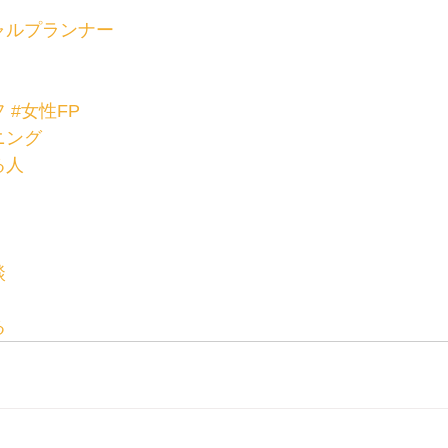
ャルプランナー
フ
#女性FP
ニング
る人
談
る