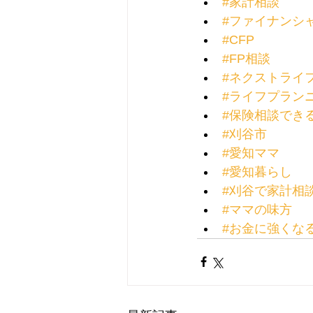
#家計相談
#ファイナンシ
#CFP
#FP相談
#ネクストライ
#ライフプラン
#保険相談でき
#刈谷市
#愛知ママ
#愛知暮らし
#刈谷で家計相
#ママの味方
#お金に強くな