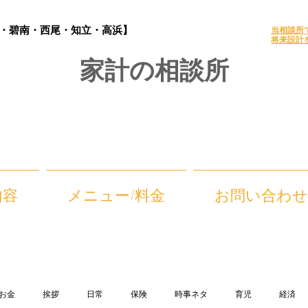
・
碧南・西尾・知立・高浜】
当
相談所
将来設計
家計の相談所
内容
メニュー/料金
お問い合わせ
お金
挨拶
日常
保険
時事ネタ
育児
経済