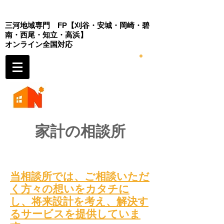
三河地域専門 FP
【刈谷・安城・岡崎・
碧
南・西尾・知立・高浜】
​オンライン全国対応
家計の相談所
当
相談所では、
ご相談いただ
く方々の想いをカタチに
し、将来設計を考え
、解決す
るサービスを提供していま