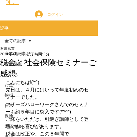
す。
ログイン
記事
全ての記事
石川麻衣
全ての記事
2021年4月25日
読了時間: 1分
税金と社会保険セミナーご
資産運用
感想
その他
こんにちは!(^^)
お金
先日は、４月にはいって年度初めのセ
挨拶
ミナーでした。
マザーズハローワークさんでのセミナ
日常
ーも約５年目に突入です(*^^*)
保険
ご縁をいただき、引継ぎ講師として登
時事ネタ
壇できる喜びがあります。
税金は改正や、この５年間で
育児