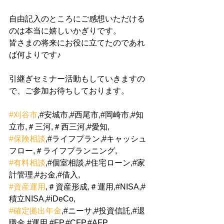
自由記入のところにご感想いただける
のは本当に嬉しいかぎりです。
皆さまの将来にお役に立てたのであれ
ば何よりです♪
引継ぎセミナー活動もしていきますの
で、ご参加お待ちしております。
#刈谷市
,#安城市,#西尾市,#岡崎市,#知
立市,＃三河,＃西三河,#愛知,
#保険相談
,#ライフプラン,#キャッシュ
フロー,＃ライフプランニング,
#有料相談
,#個室相談,#住宅ローン,#家
計管理,#お金,#借入,
#資産運用
,＃資産形成,＃運用,#NISA,#
積立NISA,#iDeCo,
#確定拠出年金
,#ニーサ,#投資信託,#退
職金,#運用,#FP,#CFP,#AFP,