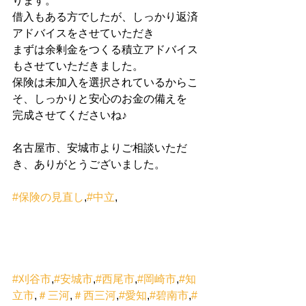
ります。
借入もある方でしたが、しっかり返済
アドバイスをさせていただき
まずは余剰金をつくる積立アドバイス
もさせていただきました。
保険は未加入を選択されているからこ
そ、しっかりと安心のお金の備えを
完成させてくださいね♪
名古屋市、安城市よりご相談いただ
き、ありがとうございました。
#保険の見直し
,
#中立
,
#刈谷市
,
#安城市
,
#西尾市
,
#岡崎市
,
#知
立市
,
＃三河
,
＃西三河
,
#愛知
,
#碧南市
,
#