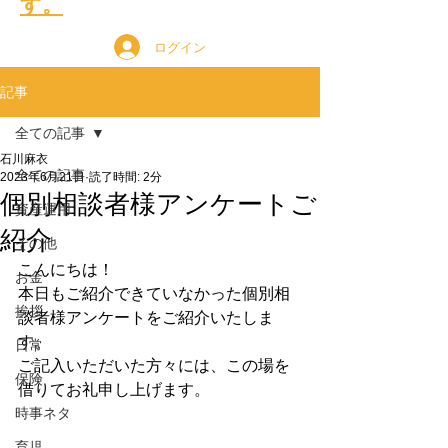
す。
ログイン
記事
全ての記事
石川麻衣
全ての記事
2023年6月21日
読了時間: 2分
個別相談者様アンケートご
資産運用
紹介
その他
こんにちは！
お金
本日もご紹介できていなかった個別相
挨拶
談者様アンケートをご紹介いたしま
す。
日常
ご記入いただいた方々には、この場を
保険
借りてお礼申し上げます。
時事ネタ
育児