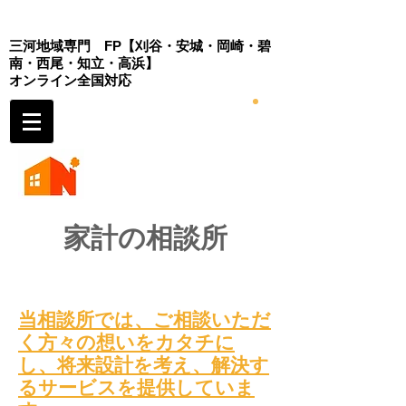
三河地域専門 FP
【刈谷・安城・岡崎・
碧
南・西尾・知立・高浜】
​オンライン全国対応
家計の相談所
当
相談所では、
ご相談いただ
く方々の想いをカタチに
し、将来設計を考え
、解決す
るサービスを提供していま