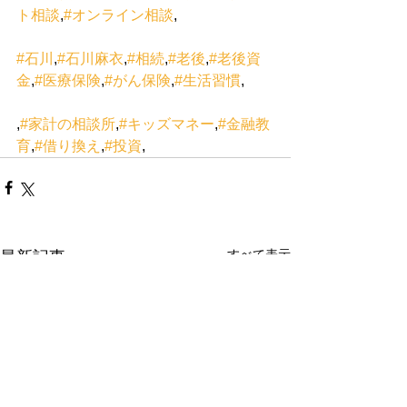
ト相談
,
#オンライン相談
,
#石川
,
#石川麻衣
,
#相続
,
#老後
,
#老後資
金
,
#医療保険
,
#がん保険
,
#生活習慣
,
,
#家計の相談所
,
#キッズマネー
,
#金融教
育
,
#借り換え
,
#投資
,
すべて表示
最新記事