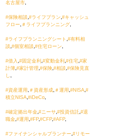
名古屋市
,
#保険相談
,
#ライフプラン
,
#キャッシュ
フロー
,
＃ライフプランニング
,
#ライフプランニングシート
,
#有料相
談
,
#個室相談
,
#住宅ローン
,
#借入
,
#固定金利
,
#変動金利
,
#住宅
,
#家
計簿
,
#家計管理
,
#保険
,
#相談
,
#保険見直
し
,
#資産運用
,
＃資産形成
,
＃運用
,
#NISA
,
#
積立NISA
,
#iDeCo
,
#確定拠出年金
,
#ニーサ
,
#投資信託
,
#退
職金
,
#運用
,
#FP
,
#CFP
,
#AFP
,
#ファイナンシャルプランナー
,
#リモー