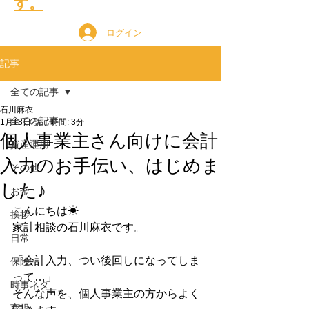
す。
ログイン
記事
全ての記事
石川麻衣
全ての記事
1月18日
読了時間: 3分
個人事業主さん向けに会計
資産運用
入力のお手伝い、はじめま
その他
した♪
お金
こんにちは☀
挨拶
家計相談の石川麻衣です。
日常
「会計入力、つい後回しになってしま
保険
って…」
時事ネタ
そんな声を、個人事業主の方からよく
育児