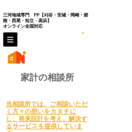
三河地域専門 FP
【刈谷・安城・岡崎・
碧
南・西尾・知立・高浜】
​オンライン全国対応
家計の相談所
当
相談所では、
ご相談いただ
く方々の想いをカタチに
し、将来設計を考え
、解決す
るサービスを提供していま