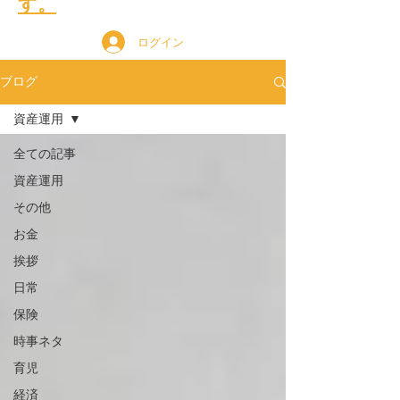
す。
ログイン
ブログ
資産運用
全ての記事
資産運用
その他
お金
挨拶
日常
保険
時事ネタ
育児
経済