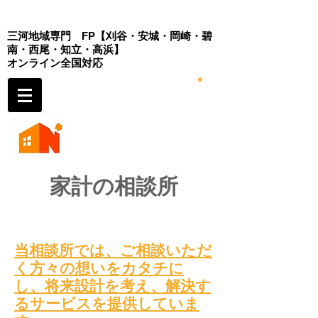
三河地域専門 FP
【刈谷・安城・岡崎・
碧
南・西尾・知立・高浜】
​オンライン全国対応
家計の相談所
当
相談所では、
ご相談いただ
く方々の想いをカタチに
し、将来設計を考え
、解決す
るサービスを提供していま