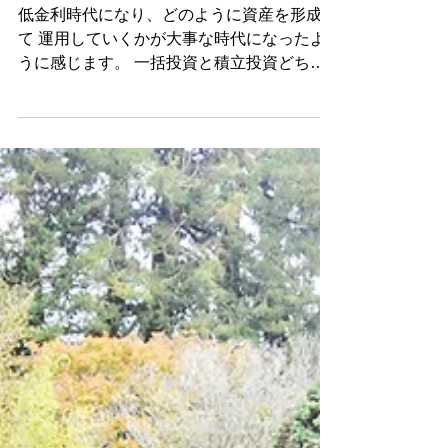
FP 石川 麻衣
2018年5月6日
読了時間: 1分
一括投資と積立投資
低金利時代になり、どのように資産を形成し
て 運用していくかが大事な時代になったよ
うに感じます。 一括投資と積立投資どちら
がいいか？ という質問をよく受けますが ど
ちらにもメリット・デメリットがあります。
自分に合った投資方法を選択していく必要が
ありますよね。...