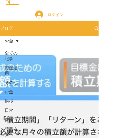
す。
ログイン
ブログ
お金
全ての
記事
資産運
用
その他
お金
挨拶
日常
保険
時事ネ
タ