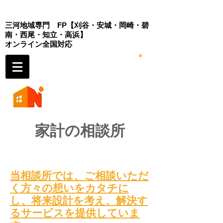
三河地域専門 FP
【刈谷・安城・岡崎・
碧
南・西尾・知立・高浜】
​オンライン全国対応
家計の相談所
当
相談所では、
ご相談いただ
く方々の想いをカタチに
し、将来設計を考え
、解決す
るサービスを提供していま